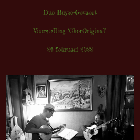
Duo Buyse-Gevaert
Voorstelling ‘ChorOriginal’
26 februari 2022