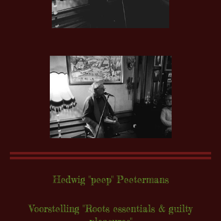
Hedwig "peep" Peetermans
Voorstelling "Roots essentials & guilty