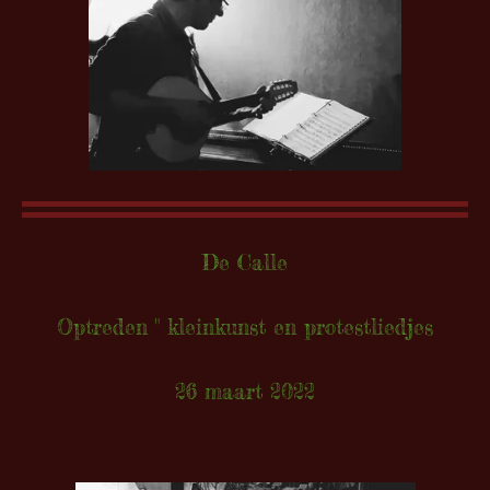
De Calle
Optreden " kleinkunst en protestliedjes
26 maart 2022